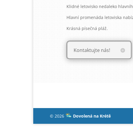
Klidné letovisko nedaleko hlavního
Hlavní promenáda letoviska nabí
Krásná písečná pláž.
Kontaktujte nás!
© 2026
Dovolená na Krétě