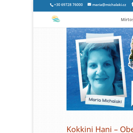
+30 69728 76000
maria@michalaki.cz
Mirto
Kokkini Hani – Ob