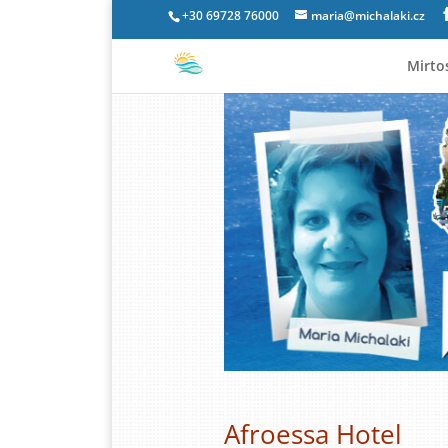
+30 69728 76000
maria@michalaki.cz
Mirto
Afroessa Hotel