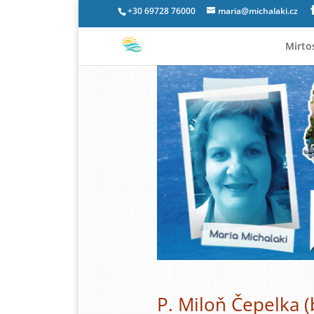
+30 69728 76000
maria@michalaki.cz
Mirto
P. Miloň Čepelka (