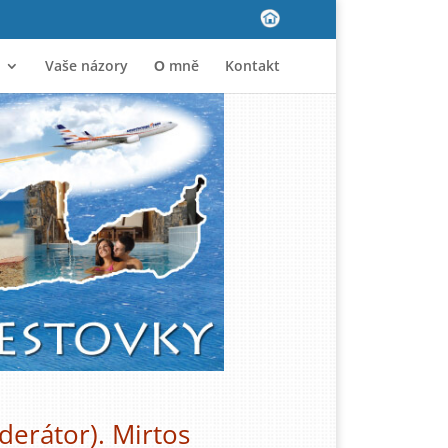
Vaše názory
Ο mně
Kontakt
derátor). Mirtos