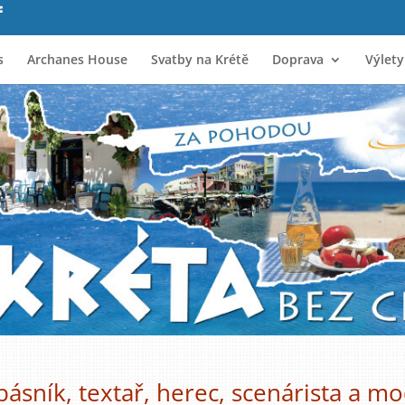
s
Archanes House
Svatby na Krétě
Doprava
Výlety
básník, textař, herec, scenárista a mo