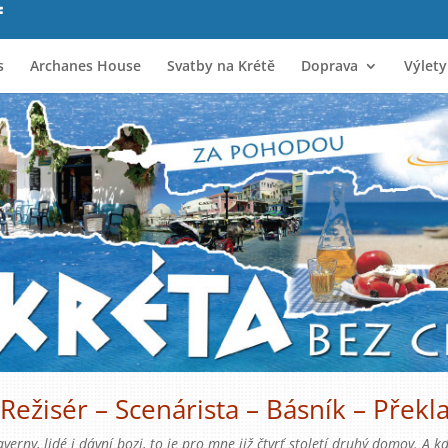
s
Archanes House
Svatby na Krétě
Doprava
Výlety
ežisér – Scenárista – Básník – Překl
taverny, lidé i dávní bozi, to je pro mne již čtvrť století druhý domov. 