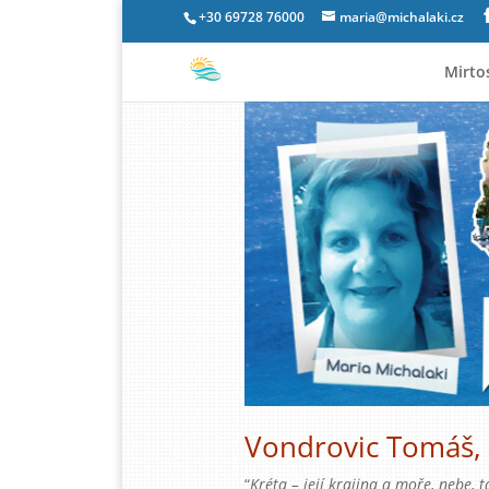
+30 69728 76000
maria@michalaki.cz
Mirto
Vondrovic Tomáš, R
“
Kréta – její krajina a moře, nebe, 