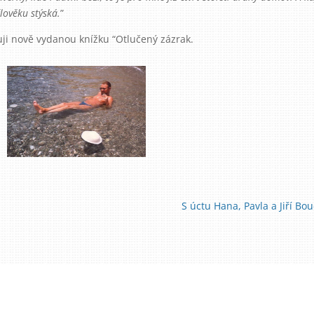
člověku stýská.
”
i nově vydanou knížku “Otlučený zázrak.
S úctu Hana, Pavla a Jiří Bo