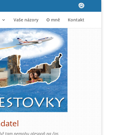
Vaše názory
Ο mně
Kontakt
adatel
A když tam nemohu alespoň na čas