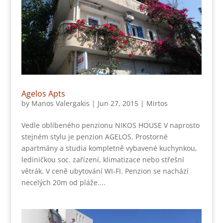
Agelos Apts
by
Manos Valergakis
|
Jun 27, 2015
|
Mirtos
Vedle oblíbeného penzionu NIKOS HOUSE V naprosto
stejném stylu je penzion AGELOS. Prostorné
apartmány a studia kompletně vybavené kuchynkou,
lediničkou soc. zařízení, klimatizace nebo střešní
větrák. V ceně ubytování WI-FI. Penzion se nachází
necelých 20m od pláže....