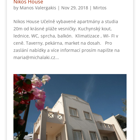
Nikos House
by
Manos Valergakis
|
Nov 29, 2018
|
Mirtos
Nikos House Učelně vybavené apartmány a studia
20m od krásné pláže vesničky. Kuchynský kout,
lednice, WC, sprcha, balkón. Klimatizace , WI- FI v
ceně. Taverny, pekárna, market na dosah. Pro
zaslání nabídky a více informací prosím napište na
maria@michalaki.cz...